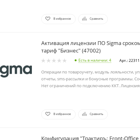
В избранное
Сравнить
Активация лицензии ПО Sigma сроком
тариф "Бизнес" (47002)
Есть в наличии
: 4
Арт.: 22311
Операции по товароучету, модуль лояльности, у
отчеты, sms-рассылки и бонусные программы. Соо
Нет ограничений по подключению ККТ. Лицензия н
В избранное
Сравнить
Конфигурация "Трактиръ: Front-Office