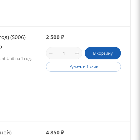
год) (S006)
2 500
₽
50
В корзину
t Unit на 1 год.
Купить в 1 клик
дней)
4 850
₽