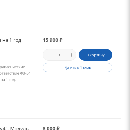
 на 1 год
15 900
₽
В корзину
правленческие
Купить в 1 клик
тветствие ФЗ-54.
а 1 год.
 v4". Модуль
8 000
₽