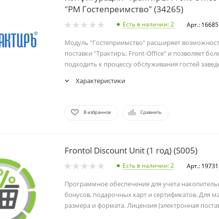
"РМ Гостепреимство" (34265)
Есть в наличии
: 2
Арт.: 16685
Модуль "Гостеприимство" расширяет возможнос
поставки "Трактиръ: Front-Office" и позволяет бол
подходить к процессу обслуживания гостей завед
Характеристики
В избранное
Сравнить
Frontol Discount Unit (1 год) (S005)
Есть в наличии
: 2
Арт.: 19731
Программное обеспечение для учета накопитель
бонусов, подарочных карт и сертификатов. Для м
размера и формата. Лицензия (электронная поставк