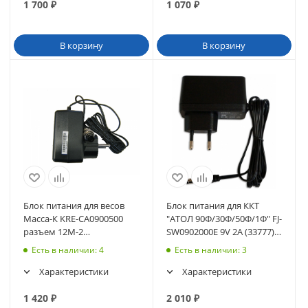
1 700
₽
1 070
₽
В корзину
В корзину
Блок питания для весов
Блок питания для ККТ
Масса-К KRE-CA0900500
"АТОЛ 90Ф/30Ф/50Ф/1Ф" FJ-
разъем 12М-2
SW0902000E 9V 2A (33777)
(влагозащищенный)
(42614)
Есть в наличии
: 4
Есть в наличии
: 3
(42025)
Характеристики
Характеристики
1 420
₽
2 010
₽