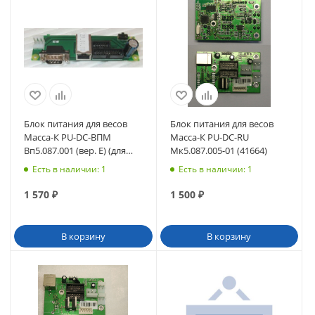
Блок питания для весов
Блок питания для весов
Масса-К PU-DC-ВПМ
Масса-К PU-DC-RU
Вп5.087.001 (вер. Е) (для
Мк5.087.005-01 (41664)
MF) с разъемом DB-9
Есть в наличии
: 1
Есть в наличии
: 1
(40124)
1 570
₽
1 500
₽
В корзину
В корзину