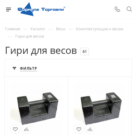
—
—
—
Главная
Каталог
Весы
Комплектующие к весам
—
Гири для весов
Гири для весов
61
ФИЛЬТР