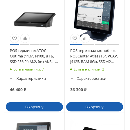
POS терминал АТОЛ
POS терминал-моноблок
Optima (11.6", N100, 8 ГБ,
POSCenter Atlas (15", PCAP,
SSD 256 Гб M.2, без АКБ, с
J4125, RAM 8Gb, SSDM2
ОС), WiFi. V8 (64794)
128Gb, MSR) без ОС (4194)
Есть в наличии
: 7
Есть в наличии
: 2
Характеристики
Характеристики
46 400
₽
36 300
₽
В корзину
В корзину