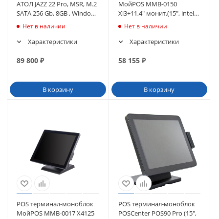
АТОЛ JAZZ 22 Pro, MSR, M.2
МойPOS MMB-0150
SATA 256 Gb, 8GB , Windows
Xi3+11,4" монит.(15", intel
10 IoT. (63378)
I3, mSATA SSD 128GB/8Гб),
Нет в наличии
Нет в наличии
(без ОС)
Характеристики
Характеристики
89 800
₽
58 155
₽
В корзину
В корзину
POS терминал-моноблок
POS терминал-моноблок
МойPOS MMB-0017 X4125
POSCenter POS90 Pro (15",