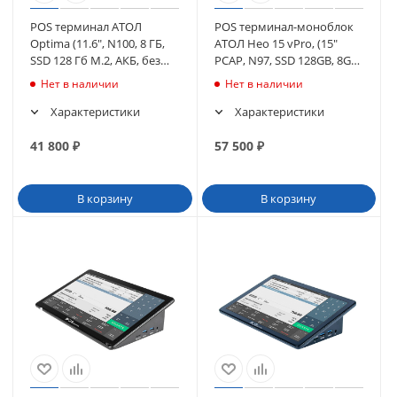
POS терминал АТОЛ
POS терминал-моноблок
Optima (11.6", N100, 8 ГБ,
АТОЛ Нео 15 vPro, (15"
SSD 128 Гб M.2, АКБ, без
PCAP, N97, SSD 128GB, 8GB)
ОС), WiFi. V8 (64795)
WiFi, без MSR, с ОС (65226)
Нет в наличии
Нет в наличии
Характеристики
Характеристики
41 800
₽
57 500
₽
В корзину
В корзину