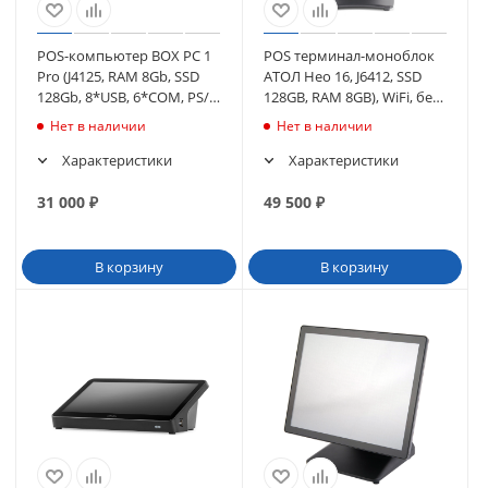
POS-компьютер BOX PC 1
POS терминал-моноблок
Pro (J4125, RAM 8Gb, SSD
АТОЛ Нео 16, J6412, SSD
128Gb, 8*USB, 6*COM, PS/2,
128GB, RAM 8GB), WiFi, без
2*LAN, 2*HDMI) без ОС
MSR, c ОС (65842)
Нет в наличии
Нет в наличии
Характеристики
Характеристики
31 000
₽
49 500
₽
В корзину
В корзину