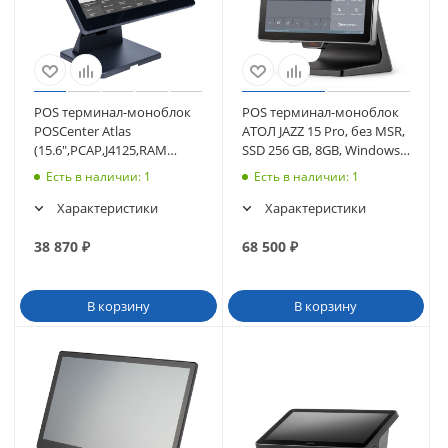
POS терминал-моноблок
POS терминал-моноблок
POSCenter Atlas
АТОЛ JAZZ 15 Pro, без MSR,
(15.6",PCAP,J4125,RAM
SSD 256 GB, 8GB, Windows
4Gb,SSD M2 128Gb, без
10 IoT (61270)
Есть в наличии
: 1
Есть в наличии
: 1
MSR) без ОС (4197)
Характеристики
Характеристики
38 870
₽
68 500
₽
В корзину
В корзину