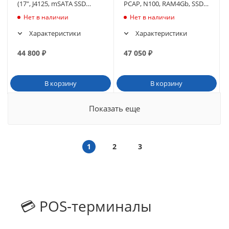
(17", J4125, mSATA SSD
PCAP, N100, RAM4Gb, SSD
128GB/8GB, без MSR), (без
M2128Gb, БЕЗ MSR) без ОС
Нет в наличии
Нет в наличии
ОС)
Характеристики
Характеристики
44 800
₽
47 050
₽
В корзину
В корзину
Показать еще
1
2
3
💳 POS-терминалы