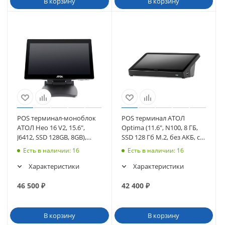
В корзину
В корзину
POS терминал-моноблок
POS терминал АТОЛ
АТОЛ Нео 16 V2, 15.6",
Optima (11.6", N100, 8 ГБ,
J6412, SSD 128GB, 8GB),
SSD 128 Гб M.2, без АКБ, c
WiFi, без MSR, без ОС
ОС). (63854)
Есть в наличии
: 16
Есть в наличии
: 16
(65445)
Характеристики
Характеристики
46 500
₽
42 400
₽
В корзину
В корзину