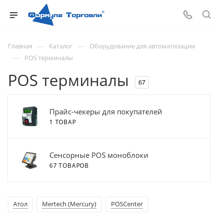
—
—
Главная
Каталог
Оборудование для автоматизации
—
POS терминалы
POS терминалы
67
Прайс-чекеры для покупателей
1 ТОВАР
Сенсорные POS моноблоки
67 ТОВАРОВ
Атол
Mertech (Mercury)
POSCenter