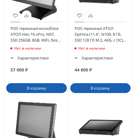
POS терминал-моноблок
POS терминал АТОЛ
АТОЛ Нео 16 vPro, N97,
Optima (11.6", N100, 8 ГБ,
SSD 256GB, 8GB, WiFi, без
SSD 128 Гб M.2, АКБ, с ОС),
MSR, без ОС (65233)
WiFi. V8 (64796)
Нет в наличии
Нет в наличии
Характеристики
Характеристики
57 000
₽
44 800
₽
В корзину
В корзину