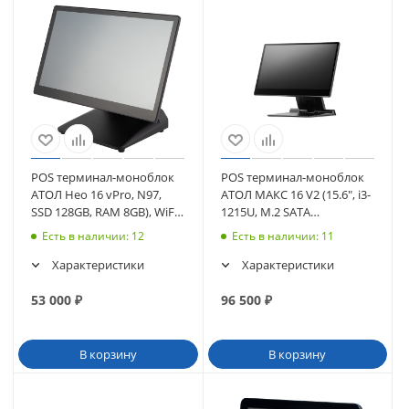
POS терминал-моноблок
POS терминал-моноблок
АТОЛ Нео 16 vPro, N97,
АТОЛ МАКС 16 V2 (15.6", i3-
SSD 128GB, RAM 8GB), WiFi,
1215U, M.2 SATA
без MSR, без ОС (64537)
256Gb,8Gb), без MSR, без
Есть в наличии
: 12
Есть в наличии
: 11
ОС (63589)
Характеристики
Характеристики
53 000
₽
96 500
₽
В корзину
В корзину