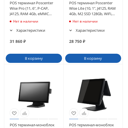
POS терминал Poscenter
POS терминал Poscenter
Wise Pro (11, 6", P-CAP,
Wise Lite (10, 1", J4125, RAM
J4125, RAM 4Gb, eMMC
4Gb, M2 SSD 128Gb, WiFi,
64Gb, WiFi, BT) без ОС
BT) без ОС (4824)
Нет в наличии
Нет в наличии
(2516)
Характеристики
Характеристики
31 860
₽
28 750
₽
В корзину
В корзину
POS терминал-моноблок
POS терминал-моноблок