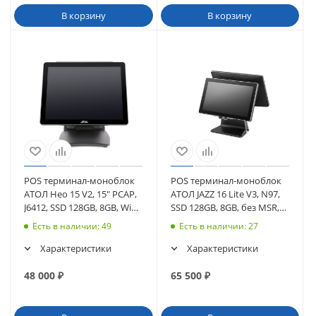
В корзину
В корзину
POS терминал-моноблок
POS терминал-моноблок
АТОЛ Нео 15 V2, 15" PCAP,
АТОЛ JAZZ 16 Lite V3, N97,
J6412, SSD 128GB, 8GB, WiFi,
SSD 128GB, 8GB, без MSR,
без MSR, без ОС (65444)
доп.монит 15,6", без ОС
Есть в наличии
: 49
Есть в наличии
: 27
Характеристики
Характеристики
48 000
₽
65 500
₽