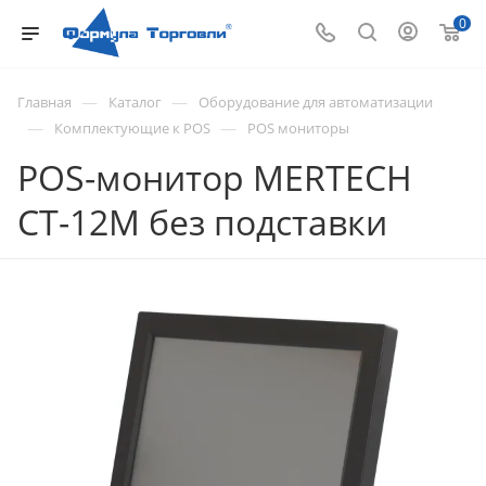
0
—
—
Главная
Каталог
Оборудование для автоматизации
—
—
Комплектующие к POS
POS мониторы
POS-монитор MERTECH
CT-12M без подставки